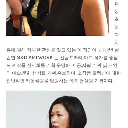
과
상
호
문
화
교
류에 대해 지대한 관심을 갖고 있는 이 정민이 2012년 설
립한
M&D ARTWORK
는 컨템포러리 아트 작가를 중심
으로 작품 전시회를 기획.운영하고, 공.사립 기관 및 개인
의 예술.문화 행사를 기획,홍보하며, 소장품 콜렉션에 대한
전반적인 카운셀링을 담당하는 아트 컨설팅 기관이다.