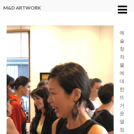
M&D ARTWORK
예
술
창
작
물
에
대
한
뜨
거
운
열
정