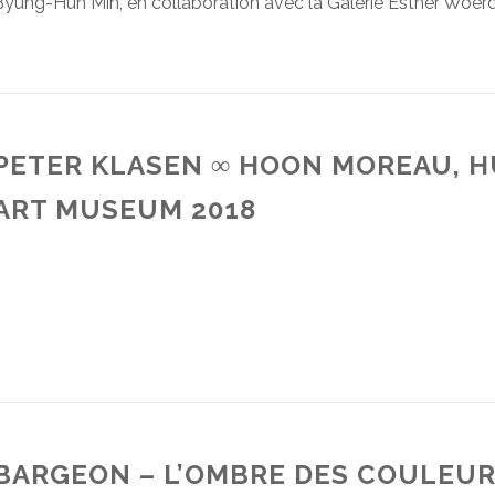
Byung-Hun Min, en collaboration avec la Galerie Esther Woer
PETER KLASEN ∞ HOON MOREAU, H
ART MUSEUM 2018
BARGEON – L’OMBRE DES COULEUR