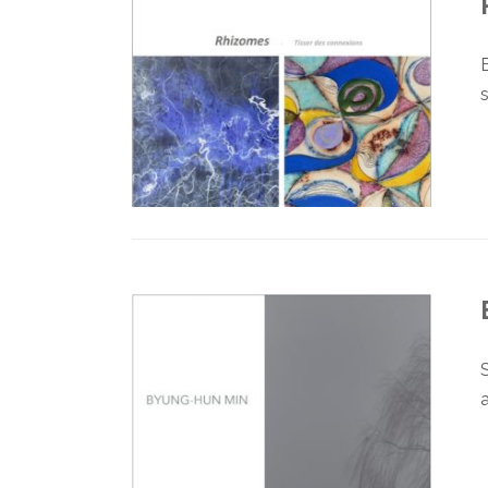
E
s
S
a